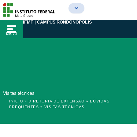
Ir
para
o
IFMT | CAMPUS RONDONÓPOLIS
conteúdo
MENU
Visitas técnicas
INÍCIO
»
DIRETORIA DE EXTENSÃO
»
DÚVIDAS
FREQUENTES
»
VISITAS TÉCNICAS