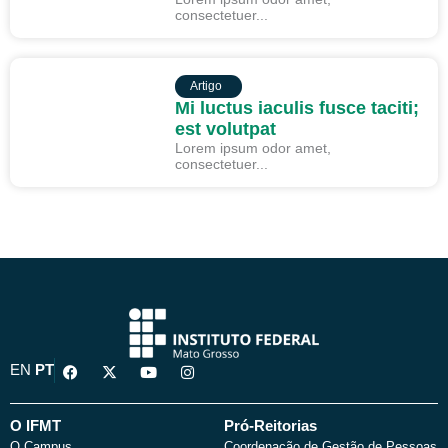
consectetuer...
ARTIGO
Artigo
Mi luctus iaculis fusce taciti;
est volutpat
Lorem ipsum odor amet,
consectetuer...
F
X
Y
I
EN
PT
a
-
o
n
c
t
u
s
e
w
t
t
b
i
u
a
O IFMT
Pró-Reitorias
o
t
b
g
O Campus
Coordenação de Gestão de Pessoas