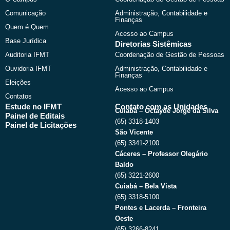
o
t
e
r
k
e
a
Comunicação
Administração, Contabilidade e
r
m
Finanças
Quem é Quem
Acesso ao Campus
Base Jurídica
Diretorias Sistêmicas
Auditoria IFMT
Coordenação de Gestão de Pessoas
Ouvidoria IFMT
Administração, Contabilidade e
Finanças
Eleições
Acesso ao Campus
Contatos
Estude no IFMT
Contato com as Unidades
Cuiabá – Octayde Jorge da Silva
Painel de Editais
(65) 3318-1403
Painel de Licitações
São Vicente
(65) 3341-2100
Cáceres – Professor Olegário
Baldo
(65) 3221-2600
Cuiabá – Bela Vista
(65) 3318-5100
Pontes e Lacerda – Fronteira
Oeste
(65) 3266-8241