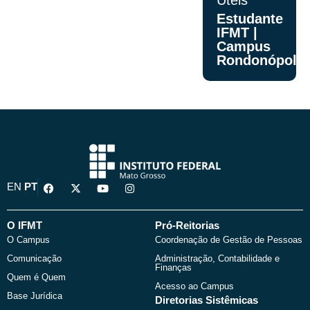
Úteis
Estudante
IFMT |
Campus
Rondonópolis
F
X
Y
I
EN
PT
a
-
o
n
c
t
u
s
e
w
t
t
b
i
u
a
O IFMT
Pró-Reitorias
o
t
b
g
O Campus
Coordenação de Gestão de Pessoas
o
t
e
r
k
e
a
Comunicação
Administração, Contabilidade e
r
m
Finanças
Quem é Quem
Acesso ao Campus
Base Jurídica
Diretorias Sistêmicas