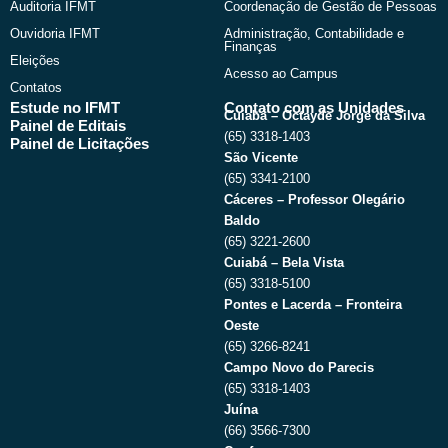
Auditoria IFMT
Coordenação de Gestão de Pessoas
Ouvidoria IFMT
Administração, Contabilidade e
Finanças
Eleições
Acesso ao Campus
Contatos
Estude no IFMT
Contato com as Unidades
Cuiabá – Octayde Jorge da Silva
Painel de Editais
(65) 3318-1403
Painel de Licitações
São Vicente
(65) 3341-2100
Cáceres – Professor Olegário
Baldo
(65) 3221-2600
Cuiabá – Bela Vista
(65) 3318-5100
Pontes e Lacerda – Fronteira
Oeste
(65) 3266-8241
Campo Novo do Parecis
(65) 3318-1403
Juína
(66) 3566-7300