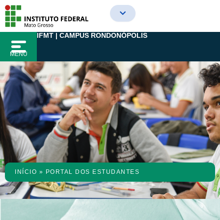
Ir
para
o
IFMT | CAMPUS RONDONÓPOLIS
conteúdo
MENU
INÍCIO
»
PORTAL DOS ESTUDANTES