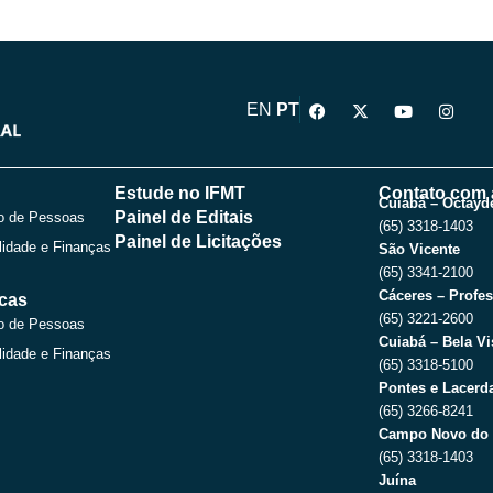
F
X
Y
I
EN
PT
a
-
o
n
c
t
u
s
e
w
t
t
b
i
u
a
o
t
b
g
Estude no IFMT
Contato com 
o
t
e
r
Cuiabá – Octayde
Painel de Editais
o de Pessoas
k
e
a
(65) 3318-1403
r
m
Painel de Licitações
lidade e Finanças
São Vicente
(65) 3341-2100
Cáceres – Profes
icas
(65) 3221-2600
o de Pessoas
Cuiabá – Bela Vi
lidade e Finanças
(65) 3318-5100
Pontes e Lacerda
(65) 3266-8241
Campo Novo do 
(65) 3318-1403
Juína