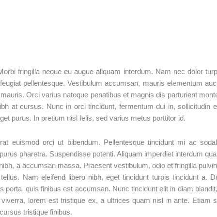
 Morbi fringilla neque eu augue aliquam interdum. Nam nec dolor turp
 feugiat pellentesque. Vestibulum accumsan, mauris elementum auc
d mauris. Orci varius natoque penatibus et magnis dis parturient mont
 at cursus. Nunc in orci tincidunt, fermentum dui in, sollicitudin e
t purus. In pretium nisl felis, sed varius metus porttitor id.
rat euismod orci ut bibendum. Pellentesque tincidunt mi ac soda
attis purus pharetra. Suspendisse potenti. Aliquam imperdiet interdum qu
ibh, a accumsan massa. Praesent vestibulum, odio et fringilla pulvin
ellus. Nam eleifend libero nibh, eget tincidunt turpis tincidunt a. D
s porta, quis finibus est accumsan. Nunc tincidunt elit in diam blandit,
iverra, lorem est tristique ex, a ultrices quam nisl in ante. Etiam 
ursus tristique finibus.