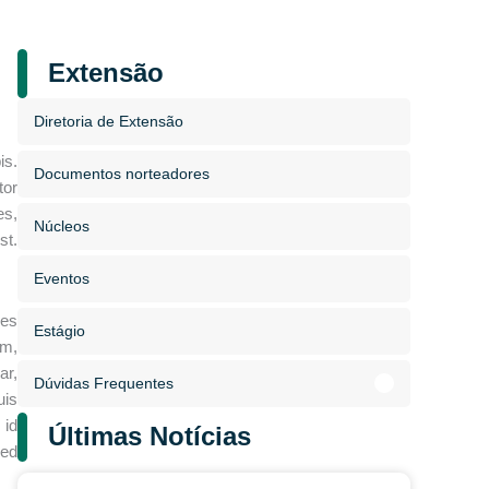
Extensão
Diretoria de Extensão
is.
Documentos norteadores
tor
es,
Núcleos
st.
Eventos
les
Estágio
am,
ar,
Dúvidas Frequentes
uis
 id
Últimas Notícias
sed