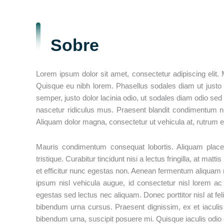
Sobre
Lorem ipsum dolor sit amet, consectetur adipiscing elit.
Quisque eu nibh lorem. Phasellus sodales diam ut justo
semper, justo dolor lacinia odio, ut sodales diam odio se
nascetur ridiculus mus. Praesent blandit condimentum nibh
Aliquam dolor magna, consectetur ut vehicula at, rutrum ege
Mauris condimentum consequat lobortis. Aliquam place
tristique. Curabitur tincidunt nisi a lectus fringilla, at m
et efficitur nunc egestas non. Aenean fermentum aliquam n
ipsum nisl vehicula augue, id consectetur nisl lorem ac t
egestas sed lectus nec aliquam. Donec porttitor nisl at feli
bibendum urna cursus. Praesent dignissim, ex et iaculis v
bibendum urna, suscipit posuere mi. Quisque iaculis odio c