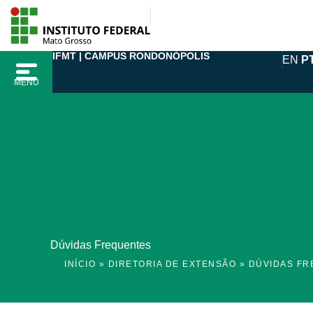
Ir
para
o
IFMT | CAMPUS RONDONÓPOLIS
EN
P
conteúdo
MENU
Dúvidas Frequentes
INÍCIO
»
DIRETORIA DE EXTENSÃO
»
DÚVIDAS FR