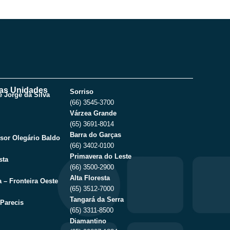
as Unidades
Sorriso
 Jorge da Silva
(66) 3545-3700
Várzea Grande
(65) 3691-8014
Barra do Garças
sor Olegário Baldo
(66) 3402-0100
Primavera do Leste
sta
(66) 3500-2900
Alta Floresta
 – Fronteira Oeste
(65) 3512-7000
Tangará da Serra
Parecis
(65) 3311-8500
Diamantino