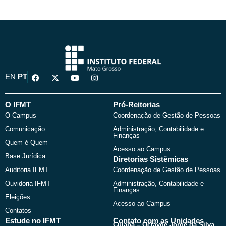
F
X
Y
I
EN
PT
a
-
o
n
c
t
u
s
e
w
t
t
b
i
u
a
O IFMT
Pró-Reitorias
o
t
b
g
O Campus
Coordenação de Gestão de Pessoas
o
t
e
r
k
e
a
Comunicação
Administração, Contabilidade e
r
m
Finanças
Quem é Quem
Acesso ao Campus
Base Jurídica
Diretorias Sistêmicas
Auditoria IFMT
Coordenação de Gestão de Pessoas
Ouvidoria IFMT
Administração, Contabilidade e
Finanças
Eleições
Acesso ao Campus
Contatos
Estude no IFMT
Contato com as Unidades
Cuiabá – Octayde Jorge da Silva