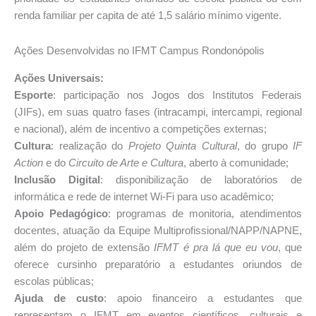
renda familiar per capita de até 1,5 salário mínimo vigente.
Ações Desenvolvidas no IFMT Campus Rondonópolis
Ações Universais:
Esporte
: participação nos Jogos dos Institutos Federais
(JIFs), em suas quatro fases (intracampi, intercampi, regional
e nacional), além de incentivo a competições externas;
Cultura
: realização do
Projeto Quinta Cultural
, do grupo
IF
Action
e do
Circuito de Arte e Cultura
, aberto à comunidade;
Inclusão Digital
: disponibilização de laboratórios de
informática e rede de internet Wi-Fi para uso acadêmico;
Apoio Pedagógico
: programas de monitoria, atendimentos
docentes, atuação da Equipe Multiprofissional/NAPP/NAPNE,
além do projeto de extensão
IFMT é pra lá que eu vou
, que
oferece cursinho preparatório a estudantes oriundos de
escolas públicas;
Ajuda de custo
: apoio financeiro a estudantes que
representam o IFMT em eventos científicos, culturais e