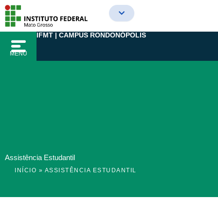
Ir
para
o
IFMT | CAMPUS RONDONÓPOLIS
conteúdo
MENU
Assistência Estudantil
INÍCIO
»
ASSISTÊNCIA ESTUDANTIL