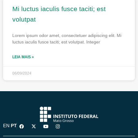
Mi luctus iaculis fusce taciti; est
volutpat
Lorem ipsum odor amet, consectetuer adipiscing elit. Mi
luctus iaculis fusce taciti; est volutpat. Integer
LEIA MAIS »
06/09/2024
F
X
Y
I
EN
PT
a
-
o
n
c
t
u
s
e
w
t
t