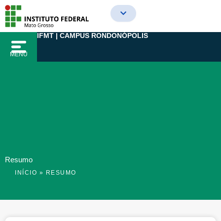
Ir
para
o
IFMT | CAMPUS RONDONÓPOLIS
conteúdo
MENU
Resumo
INÍCIO
»
RESUMO