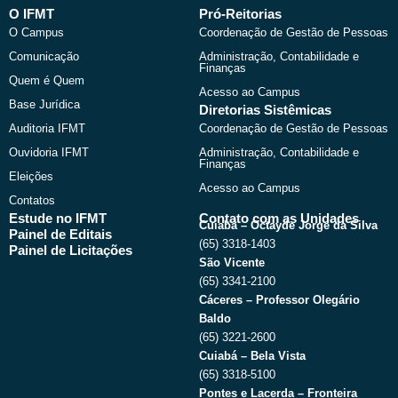
b
i
u
a
O IFMT
Pró-Reitorias
o
t
b
g
O Campus
Coordenação de Gestão de Pessoas
o
t
e
r
k
e
a
Comunicação
Administração, Contabilidade e
r
m
Finanças
Quem é Quem
Acesso ao Campus
Base Jurídica
Diretorias Sistêmicas
Auditoria IFMT
Coordenação de Gestão de Pessoas
Ouvidoria IFMT
Administração, Contabilidade e
Finanças
Eleições
Acesso ao Campus
Contatos
Estude no IFMT
Contato com as Unidades
Cuiabá – Octayde Jorge da Silva
Painel de Editais
(65) 3318-1403
Painel de Licitações
São Vicente
(65) 3341-2100
Cáceres – Professor Olegário
Baldo
(65) 3221-2600
Cuiabá – Bela Vista
(65) 3318-5100
Pontes e Lacerda – Fronteira