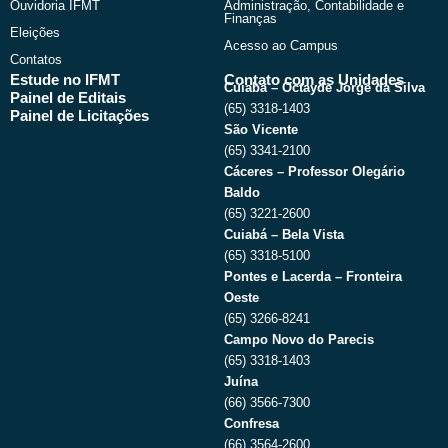
Ouvidoria IFMT
Administração, Contabilidade e
Finanças
Eleições
Acesso ao Campus
Contatos
Estude no IFMT
Contato com as Unidades
Cuiabá – Octayde Jorge da Silva
Painel de Editais
(65) 3318-1403
Painel de Licitações
São Vicente
(65) 3341-2100
Cáceres – Professor Olegário
Baldo
(65) 3221-2600
Cuiabá – Bela Vista
(65) 3318-5100
Pontes e Lacerda – Fronteira
Oeste
(65) 3266-8241
Campo Novo do Parecis
(65) 3318-1403
Juína
(66) 3566-7300
Confresa
(66) 3564-2600