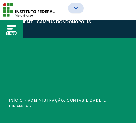
Ir
para
o
IFMT | CAMPUS RONDONÓPOLIS
conteúdo
MENU
INÍCIO
»
ADMINISTRAÇÃO, CONTABILIDADE E
FINANÇAS