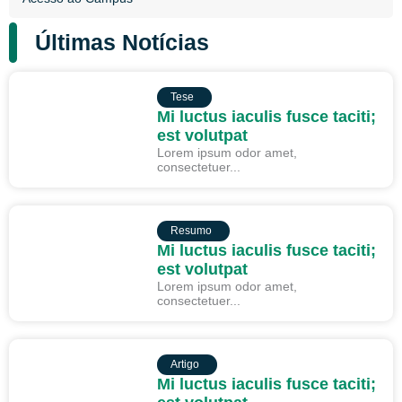
Últimas Notícias
TESE
Tese
Mi luctus iaculis fusce taciti;
est volutpat
Lorem ipsum odor amet,
consectetuer...
RESUMO
Resumo
Mi luctus iaculis fusce taciti;
est volutpat
Lorem ipsum odor amet,
consectetuer...
ARTIGO
Artigo
Mi luctus iaculis fusce taciti;