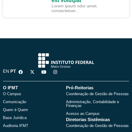
est volutpat
Lorem ipsum odor amet,
consectetuer...
F
X
Y
I
EN
PT
a
-
o
n
c
t
u
s
e
w
t
t
b
i
u
a
O IFMT
Pró-Reitorias
o
t
b
g
O Campus
Coordenação de Gestão de Pessoas
o
t
e
r
k
e
a
Comunicação
Administração, Contabilidade e
r
m
Finanças
Quem é Quem
Acesso ao Campus
Base Jurídica
Diretorias Sistêmicas
Auditoria IFMT
Coordenação de Gestão de Pessoas