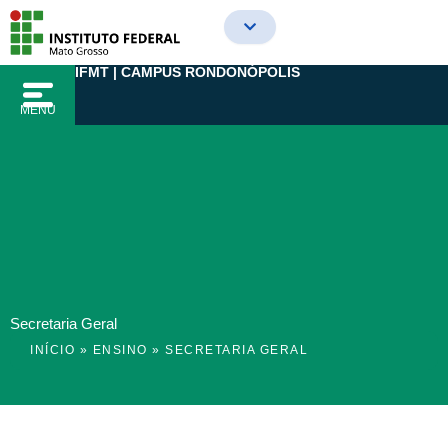
Ir
para
o
IFMT | CAMPUS RONDONÓPOLIS
conteúdo
MENU
Secretaria Geral
INÍCIO
»
ENSINO
»
SECRETARIA GERAL