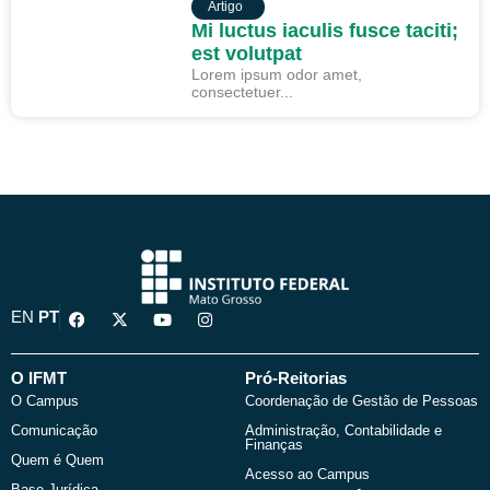
ARTIGO
Artigo
Mi luctus iaculis fusce taciti;
est volutpat
Lorem ipsum odor amet,
consectetuer...
F
X
Y
I
EN
PT
a
-
o
n
c
t
u
s
e
w
t
t
b
i
u
a
O IFMT
Pró-Reitorias
o
t
b
g
O Campus
Coordenação de Gestão de Pessoas
o
t
e
r
k
e
a
Comunicação
Administração, Contabilidade e
r
m
Finanças
Quem é Quem
Acesso ao Campus
Base Jurídica