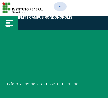
Ir
para
o
IFMT | CAMPUS RONDONÓPOLIS
conteúdo
MENU
INÍCIO
»
ENSINO
»
DIRETORIA DE ENSINO