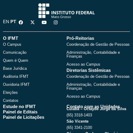
F
X
Y
I
EN
PT
a
-
o
n
c
t
u
s
e
w
t
t
b
i
u
a
O IFMT
Pró-Reitorias
o
t
b
g
O Campus
Coordenação de Gestão de Pessoas
o
t
e
r
k
e
a
Comunicação
Administração, Contabilidade e
r
m
Finanças
Quem é Quem
Acesso ao Campus
Base Jurídica
Diretorias Sistêmicas
Auditoria IFMT
Coordenação de Gestão de Pessoas
Ouvidoria IFMT
Administração, Contabilidade e
Finanças
Eleições
Acesso ao Campus
Contatos
Estude no IFMT
Contato com as Unidades
Cuiabá – Octayde Jorge da Silva
Painel de Editais
(65) 3318-1403
Painel de Licitações
São Vicente
(65) 3341-2100