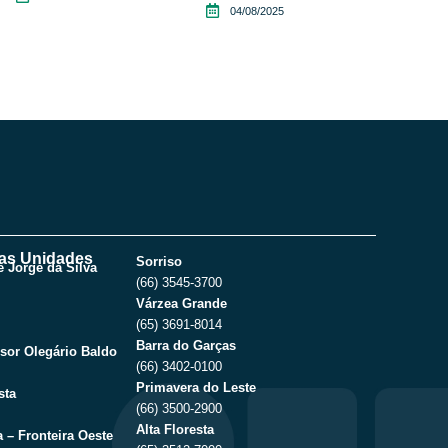
04/08/2025
as Unidades
Sorriso
 Jorge da Silva
(66) 3545-3700
Várzea Grande
(65) 3691-8014
Barra do Garças
sor Olegário Baldo
(66) 3402-0100
Primavera do Leste
sta
(66) 3500-2900
Alta Floresta
 – Fronteira Oeste