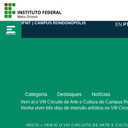
Ir
para
o
IFMT | CAMPUS RONDONÓPOLIS
EN
P
conteúdo
MENU
Categoria
Destaques
Notícias
Vem aí o VIII Circuito de Arte e Cultura do Campus 
Venha viver três dias de imersão artística no VIII Circ
INÍCIO
»
VEM AÍ O VIII CIRCUITO DE ARTE E CU