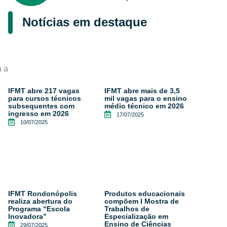
Notícias em destaque
a a
IFMT abre 217 vagas
IFMT abre mais de 3,5
para cursos técnicos
mil vagas para o ensino
subsequentes com
médio técnico em 2026
ingresso em 2026
17/07/2025
10/07/2025
IFMT Rondonópolis
Produtos educacionais
realiza abertura do
compõem I Mostra de
Programa “Escola
Trabalhos de
Inovadora”
Especialização em
Ensino de Ciências
29/07/2025