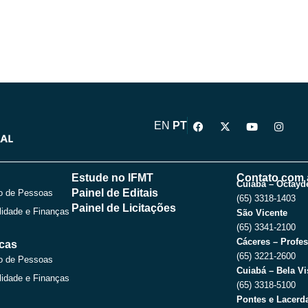
F
X
Y
I
EN
PT
a
-
o
n
c
t
u
s
e
w
t
t
b
i
u
a
o
t
b
g
Estude no IFMT
Contato com 
o
t
e
r
Cuiabá – Octayde
Painel de Editais
o de Pessoas
k
e
a
(65) 3318-1403
r
m
Painel de Licitações
lidade e Finanças
São Vicente
(65) 3341-2100
Cáceres – Profes
icas
(65) 3221-2600
o de Pessoas
Cuiabá – Bela Vi
lidade e Finanças
(65) 3318-5100
Pontes e Lacerda