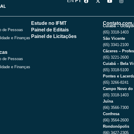
EN
PT
a
-
o
n
c
t
u
s
e
w
t
t
b
i
u
a
o
t
b
g
Estude no IFMT
Contato com 
o
t
e
r
Cuiabá – Octayde
Painel de Editais
o de Pessoas
k
e
a
(65) 3318-1403
r
m
Painel de Licitações
lidade e Finanças
São Vicente
(65) 3341-2100
Cáceres – Profes
icas
(65) 3221-2600
o de Pessoas
Cuiabá – Bela Vi
lidade e Finanças
(65) 3318-5100
Pontes e Lacerda
(65) 3266-8241
Campo Novo do 
(65) 3318-1403
Juína
(66) 3566-7300
Confresa
(66) 3564-2600
Rondonópolis
(66) 3427-2305