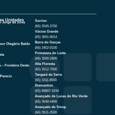
as Unidades
Sorriso
 Jorge da Silva
(66) 3545-3700
Várzea Grande
(65) 3691-8014
Barra do Garças
sor Olegário Baldo
(66) 3402-0100
Primavera do Leste
sta
(66) 3500-2900
Alta Floresta
 – Fronteira Oeste
(65) 3512-7000
Tangará da Serra
Parecis
(65) 3311-8500
Diamantino
(65) 99807-1834
Avançado de Lucas do Rio Verde
(65) 3548-4400
Avançado de Sinop
(66) 3511-2500