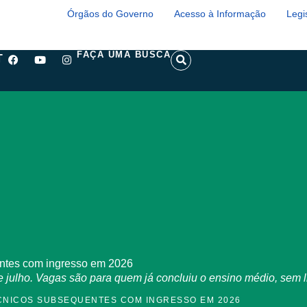
Órgãos do Governo
Acesso à Informação
Legi
F
Y
I
S
FAÇA UMA BUSCA
T
a
o
n
e
c
u
s
a
e
t
t
r
b
u
a
c
o
b
g
h
o
e
r
k
a
m
entes com ingresso em 2026
e julho. Vagas são para quem já concluiu o ensino médio, sem l
ÉCNICOS SUBSEQUENTES COM INGRESSO EM 2026