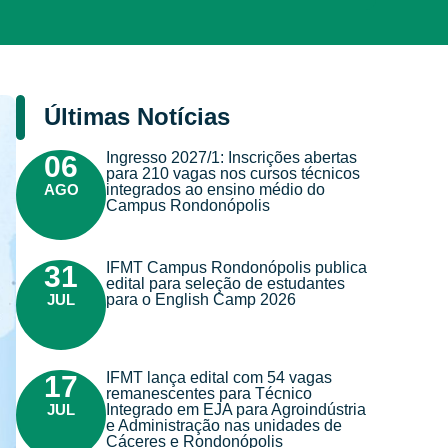
Últimas Notícias
Ingresso 2027/1: Inscrições abertas
06
para 210 vagas nos cursos técnicos
AGO
integrados ao ensino médio do
Campus Rondonópolis
IFMT Campus Rondonópolis publica
31
edital para seleção de estudantes
JUL
para o English Camp 2026
IFMT lança edital com 54 vagas
17
remanescentes para Técnico
JUL
Integrado em EJA para Agroindústria
e Administração nas unidades de
Cáceres e Rondonópolis