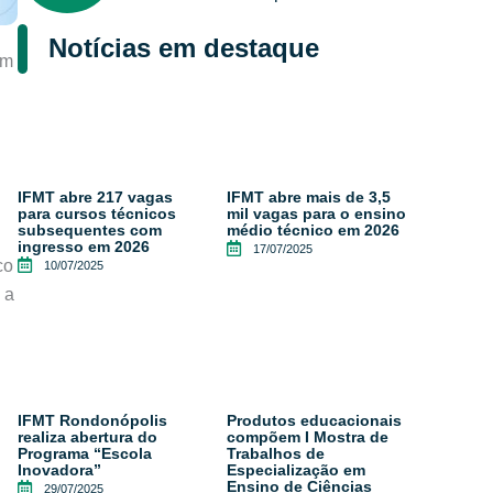
Notícias em destaque
em
IFMT abre 217 vagas
IFMT abre mais de 3,5
para cursos técnicos
mil vagas para o ensino
subsequentes com
médio técnico em 2026
ingresso em 2026
17/07/2025
co
10/07/2025
 a
IFMT Rondonópolis
Produtos educacionais
realiza abertura do
compõem I Mostra de
Programa “Escola
Trabalhos de
Inovadora”
Especialização em
Ensino de Ciências
29/07/2025