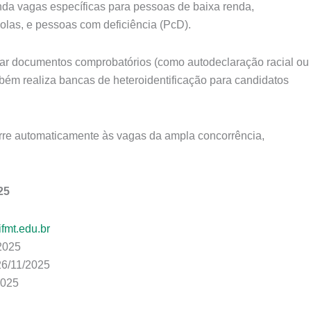
nda vagas específicas para pessoas de baixa renda,
olas, e pessoas com deficiência (PcD).
xar documentos comprobatórios (como autodeclaração racial ou
ém realiza bancas de heteroidentificação para candidatos
re automaticamente às vagas da ampla concorrência,
25
ifmt.edu.br
2025
26/11/2025
2025