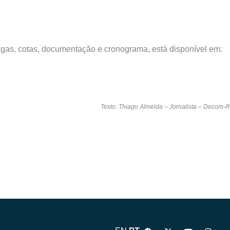
agas, cotas, documentação e cronograma, está disponível em:
Texto: Thiago Almeida – Jornalista – Decom-
F
X
Y
I