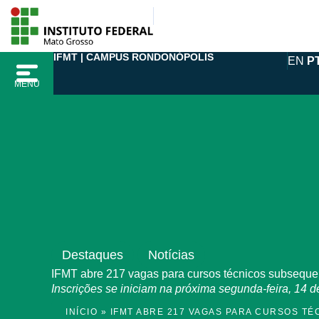
Ir
para
o
IFMT | CAMPUS RONDONÓPOLIS
EN
P
conteúdo
MENU
Destaques
Notícias
IFMT abre 217 vagas para cursos técnicos subsequ
Inscrições se iniciam na próxima segunda-feira, 14 d
INÍCIO
»
IFMT ABRE 217 VAGAS PARA CURSOS T