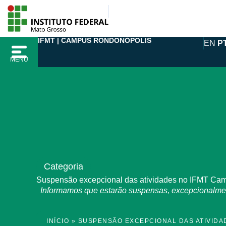
Ir
para
o
IFMT | CAMPUS RONDONÓPOLIS
EN
P
conteúdo
MENU
Categoria
Suspensão excepcional das atividades no IFMT Ca
Informamos que estarão suspensas, excepcionalmente
INÍCIO
»
SUSPENSÃO EXCEPCIONAL DAS ATIVIDA