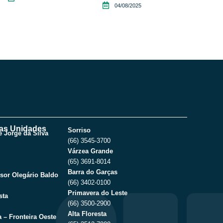
04/08/2025
as Unidades
Sorriso
 Jorge da Silva
(66) 3545-3700
Várzea Grande
(65) 3691-8014
Barra do Garças
sor Olegário Baldo
(66) 3402-0100
Primavera do Leste
sta
(66) 3500-2900
Alta Floresta
 – Fronteira Oeste