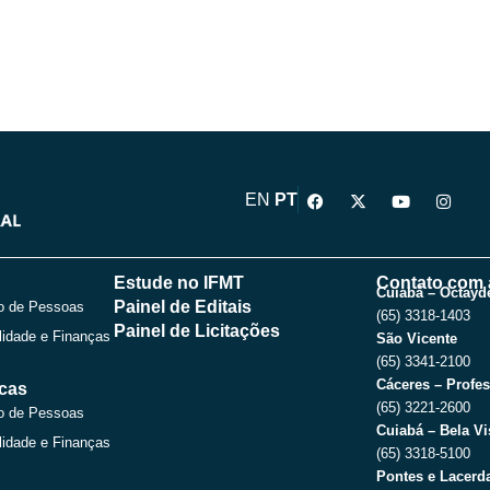
F
X
Y
I
EN
PT
a
-
o
n
c
t
u
s
e
w
t
t
b
i
u
a
o
t
b
g
Estude no IFMT
Contato com 
o
t
e
r
Cuiabá – Octayde
Painel de Editais
o de Pessoas
k
e
a
(65) 3318-1403
r
m
Painel de Licitações
lidade e Finanças
São Vicente
(65) 3341-2100
Cáceres – Profes
icas
(65) 3221-2600
o de Pessoas
Cuiabá – Bela Vi
lidade e Finanças
(65) 3318-5100
Pontes e Lacerda