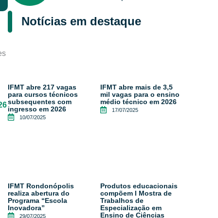
Notícias em destaque
es
IFMT abre 217 vagas
IFMT abre mais de 3,5
para cursos técnicos
mil vagas para o ensino
subsequentes com
médio técnico em 2026
26
ingresso em 2026
17/07/2025
10/07/2025
IFMT Rondonópolis
Produtos educacionais
realiza abertura do
compõem I Mostra de
Programa “Escola
Trabalhos de
Inovadora”
Especialização em
Ensino de Ciências
29/07/2025