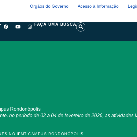
Órgãos do Governo
Acesso à Informação
Legi
F
Y
I
S
FAÇA UMA BUSCA
T
a
o
n
e
c
u
s
a
e
t
t
r
b
u
a
c
o
b
g
h
o
e
r
k
a
m
mpus Rondonópolis
, no período de 02 a 04 de fevereiro de 2026, as atividades l
DES NO IFMT CAMPUS RONDONÓPOLIS