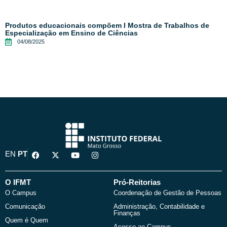
Produtos educacionais compõem I Mostra de Trabalhos de
Especialização em Ensino de Ciências
04/08/2025
F
X
Y
I
EN
PT
a
-
o
n
c
t
u
s
e
w
t
t
b
i
u
a
O IFMT
Pró-Reitorias
o
t
b
g
O Campus
Coordenação de Gestão de Pessoas
o
t
e
r
k
e
a
Comunicação
Administração, Contabilidade e
r
m
Finanças
Quem é Quem
Acesso ao Campus