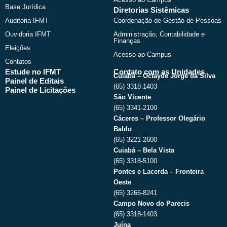
Base Jurídica
Diretorias Sistêmicas
Auditoria IFMT
Coordenação de Gestão de Pessoas
Ouvidoria IFMT
Administração, Contabilidade e
Finanças
Eleições
Acesso ao Campus
Contatos
Estude no IFMT
Contato com as Unidades
Cuiabá – Octayde Jorge da Silva
Painel de Editais
(65) 3318-1403
Painel de Licitações
São Vicente
(65) 3341-2100
Cáceres – Professor Olegário
Baldo
(65) 3221-2600
Cuiabá – Bela Vista
(65) 3318-5100
Pontes e Lacerda – Fronteira
Oeste
(65) 3266-8241
Campo Novo do Parecis
(65) 3318-1403
Juína