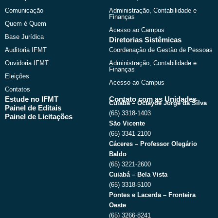
o
t
e
r
k
e
a
Comunicação
Administração, Contabilidade e
r
m
Finanças
Quem é Quem
Acesso ao Campus
Base Jurídica
Diretorias Sistêmicas
Auditoria IFMT
Coordenação de Gestão de Pessoas
Ouvidoria IFMT
Administração, Contabilidade e
Finanças
Eleições
Acesso ao Campus
Contatos
Estude no IFMT
Contato com as Unidades
Cuiabá – Octayde Jorge da Silva
Painel de Editais
(65) 3318-1403
Painel de Licitações
São Vicente
(65) 3341-2100
Cáceres – Professor Olegário
Baldo
(65) 3221-2600
Cuiabá – Bela Vista
(65) 3318-5100
Pontes e Lacerda – Fronteira
Oeste
(65) 3266-8241